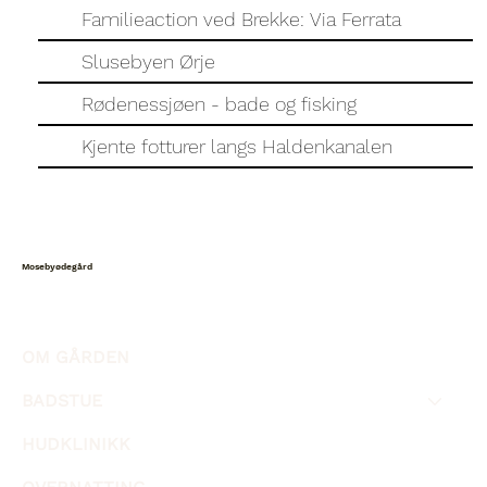
Familieaction ved Brekke: Via Ferrata
Slusebyen Ørje
Rødenessjøen - bade og fisking
Kjente fotturer langs Haldenkanalen
Mosebyødegård
OM GÅRDEN
BADSTUE
HUDKLINIKK