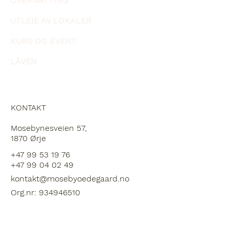
OVERNATTING
UTLEIE AV LOKALER
KURS OG EVENT
LÅVEN
KONTAKT
Mosebynesveien 57,
1870 Ørje
+47 99 53 19 76
+47 99 04 02 49
kontakt@mosebyoedegaard.no
Org.nr: 934946510