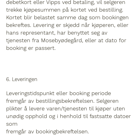
bestillingen, og betegnes i det følgende som
debetkort eller Vipps ved betaling, vil selgeren
kjøper/kjøperen.
trekke kjøpesummen på kortet ved bestilling.
Kortet blir belastet samme dag som bookingen
bekreftes. Levering er skjedd når kjøperen, eller
hans representant, har benyttet seg av
tjenesten fra Mosebyødegård, eller at dato for
booking er passert.
6. Leveringen
Leveringstidspunkt eller booking periode
fremgår av bestillingsbekreftelsen. Selgeren
plikter å levere varen/tjenesten til kjøper uten
unødig opphold og i henhold til fastsatte datoer
som
fremgår av bookingbekreftelsen.