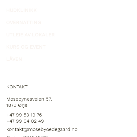
HUDKLINIKK
OVERNATTING
UTLEIE AV LOKALER
KURS OG EVENT
LÅVEN
KONTAKT
Mosebynesveien 57,
1870 Ørje
+47 99 53 19 76
+47 99 04 02 49
kontakt@mosebyoedegaard.no