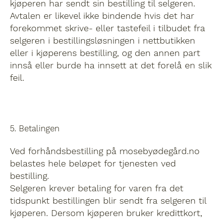
kjøperen har sendt sin bestilling til selgeren.
Avtalen er likevel ikke bindende hvis det har
forekommet skrive- eller tastefeil i tilbudet fra
selgeren i bestillingsløsningen i nettbutikken
eller i kjøperens bestilling, og den annen part
innså eller burde ha innsett at det forelå en slik
feil.
2. Partene
5. Betalingen
Selger er Mosebyødegård
Ved forhåndsbestilling på mosebyødegård.no
Organisasjonsnummer: 934946510
belastes hele beløpet for tjenesten ved
kontakt@mosebyoedegaard.no / 99 53 19 76 /
bestilling.
99 04 02 49, og betegnes i det følgende som
Selgeren krever betaling for varen fra det
selger/selgeren.
tidspunkt bestillingen blir sendt fra selgeren til
Kjøper er den forbrukeren som foretar
kjøperen. Dersom kjøperen bruker kredittkort,